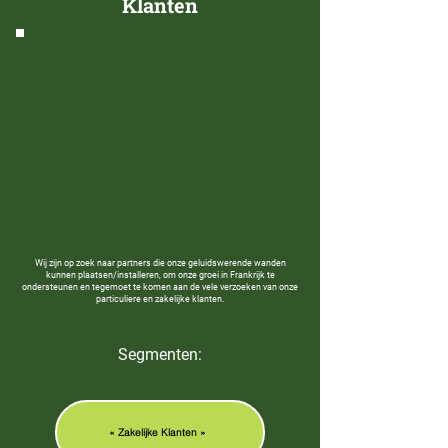
Klanten
Wij zijn op zoek naar partners die onze geluidswerende wanden
kunnen plaatsen/installeren, om onze groei in Frankrijk te
ondersteunen en tegemoet te komen aan de vele verzoeken van onze
particuliere en zakelijke klanten.
Segmenten:
« Zakelijke Klanten »