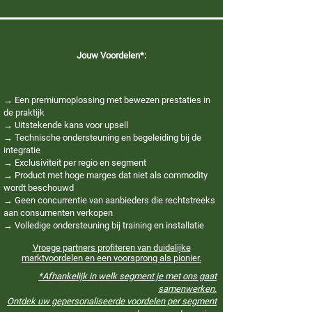
Jouw Voordelen*:
→ Een premiumoplossing met bewezen prestaties in
de praktijk
→ Uitstekende kans voor upsell
→ Technische ondersteuning en begeleiding bij de
integratie
→ Exclusiviteit per regio en segment
→ Product met hoge marges dat niet als commodity
wordt beschouwd
→ Geen concurrentie van aanbieders die rechtstreeks
aan consumenten verkopen
→ Volledige ondersteuning bij training en installatie
Vroege partners profiteren van duidelijke
marktvoordelen en een voorsprong als pionier.​​​​​​​
*Afhankelijk in welk segment je met ons gaat
samenwerken.
Ontdek uw gepersonaliseerde voordelen per segment