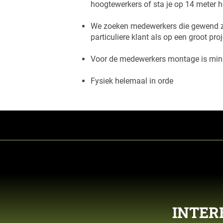
hoogtewerkers of sta je op 14 meter 
We zoeken medewerkers die gewend zij
particuliere klant als op een groot p
Voor de medewerkers montage is minim
Fysiek helemaal in orde
INTER