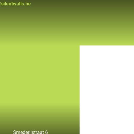
ilentwalls.be
Smederijstraat 6