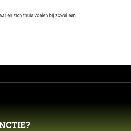
r en zich thuis voelen bij zowel een
NCTIE?