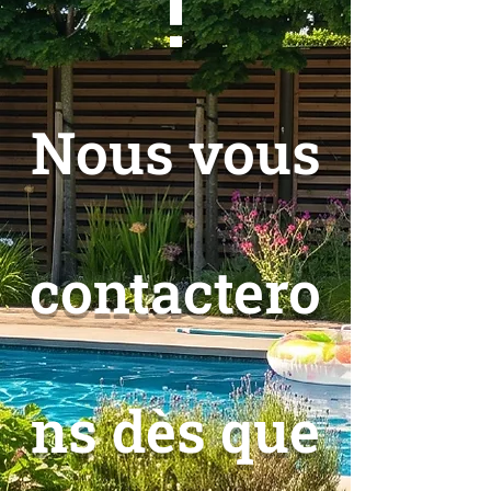
!
Nous vous
contactero
ns dès que