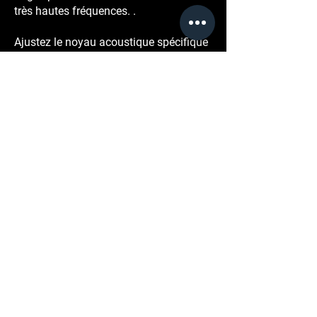
très hautes fréquences. .
Ajustez le noyau acoustique spécifique
pour obtenir des valeurs augmentées
par rapport à le rapport souhaité.
Il nous est même possible d’ajouter des
bandes de terre, des languettes, une
personnalisation via un logo etc.
Nous serons ravis d'examiner toutes
vos demandes.
Très bonne isolation : minimum 27 dB
B3 / 35 dB RW
Extrêmement absorbant : minimum 11
dB A3