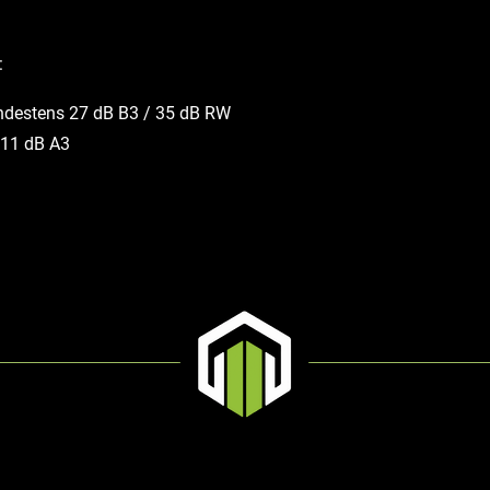
:
estens 27 dB B3 / 35 dB RW
 11 dB A3